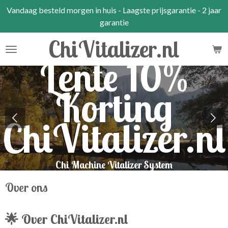
Vandaag besteld morgen in huis - Laagste prijsgarantie - 2 jaar
Ga
garantie
direct
naar
ChiVitalizer.nl
de
Lente 10%
hoofdinhoud
Korting
ChiVitalizer.nl
Chi Machine Vitalizer System
Over ons
🌟 Over ChiVitalizer.nl